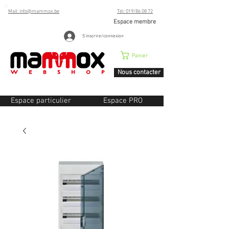
Mail: info@mammox.be
Tél: 019/86 08 72
Espace membre
S'inscrire/connexion
Panier
Nous contacter
Espace particulier
Espace PRO