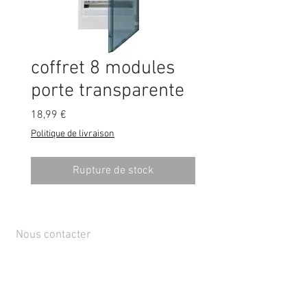
coffret 8 modules
porte transparente
Prix
18,99 €
Politique de livraison
Rupture de stock
Nous contacter
Rue de Lens-Saint-Servais 15, 4280 Hannut,
Belgique
Tél :
+32 19 86 08 72
info@mammox.be