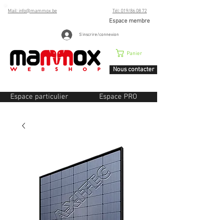
Mail: info@mammox.be
Tél: 019/86 08 72
Espace membre
S'inscrire/connexion
Panier
Nous contacter
Espace particulier
Espace PRO