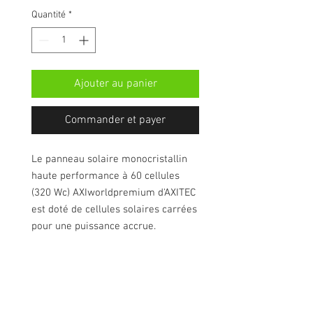
Quantité
*
Ajouter au panier
Commander et payer
Le panneau solaire monocristallin
haute performance à 60 cellules
(320 Wc) AXIworldpremium d'AXITEC
est doté de cellules solaires carrées
pour une puissance accrue.
Garantie
Garantie produit de 15 ans / Garantie de
production linéaire de 90% à 15 ans et de