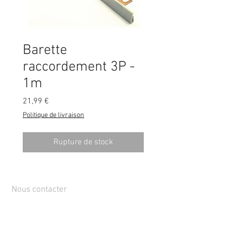
Barette
raccordement 3P -
1m
Prix
21,99 €
Politique de livraison
Rupture de stock
Nous contacter
Rue de Lens-Saint-Servais 15, 4280 Hannut,
Belgique
Tél :
+32 19 86 08 72