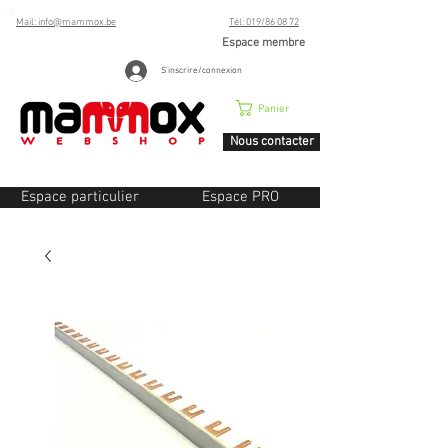
Mail: info@mammox.be
Tél: 019/86 08 72
Espace membre
S'inscrire/connexion
Panier
Nous contacter
Espace particulier
Espace PRO