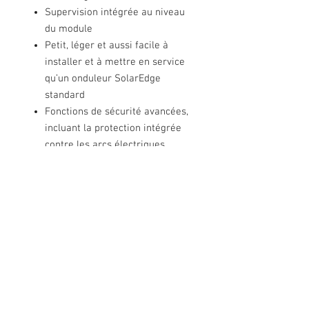
Supervision intégrée au niveau
du module
Petit, léger et aussi facile à
installer et à mettre en service
qu’un onduleur SolarEdge
standard
Fonctions de sécurité avancées,
incluant la protection intégrée
contre les arcs électriques
Souplesse dans le choix du type
et de la longueur des câbles de
chargement (câble et support
commandés séparément)
6mA DC-RCD intégré, conforme à
la norme IEC62752:2016, pour
réduire les coûts de main
d’œuvre et d’installation