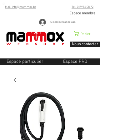
Mail: info@mammox.be
Tél: 019/86 08 72
Espace membre
S'inscrire/connexion
Panier
Nous contacter
Espace particulier
Espace PRO