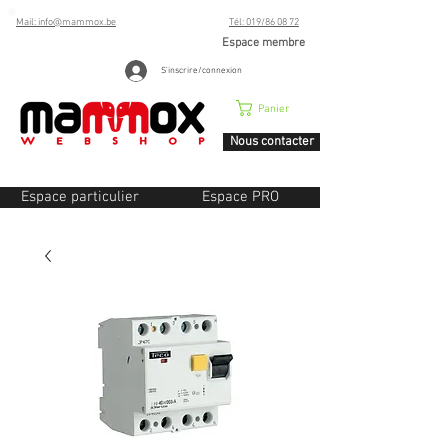
Mail: info@mammox.be
Tél: 019/86 08 72
Espace membre
S'inscrire/connexion
Panier
Nous contacter
Espace particulier
Espace PRO