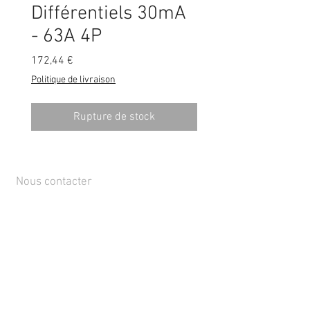
Différentiels 30mA
- 63A 4P
Prix
172,44 €
Politique de livraison
Rupture de stock
Nous contacter
Rue de Lens-Saint-Servais 15, 4280 Hannut,
Belgique
Tél :
+32 19 86 08 72
info@mammox.be
Service client