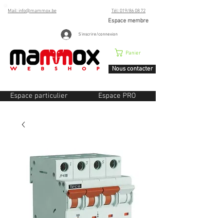
Mail: info@mammox.be
Tél: 019/86 08 72
Espace membre
S'inscrire/connexion
Panier
Nous contacter
Espace particulier
Espace PRO