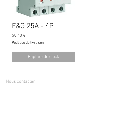
F&G 25A - 4P
Prix
58,40 €
Politique de livraison
Rupture de stock
Nous contacter
Rue de Lens-Saint-Servais 15, 4280 Hannut,
Belgique
Tél :
+32 19 86 08 72
info@mammox.be