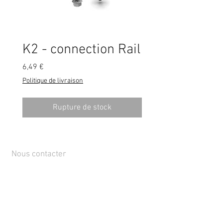
K2 - connection Rail
Prix
6,49 €
Politique de livraison
Rupture de stock
Nous contacter
Rue de Lens-Saint-Servais 15, 4280 Hannut,
Belgique
Tél :
+32 19 86 08 72
info@mammox.be