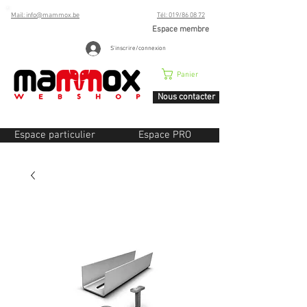
Mail: info@mammox.be
Tél: 019/86 08 72
Espace membre
S'inscrire/connexion
Panier
Nous contacter
Espace particulier
Espace PRO