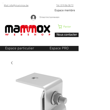
Mail: info@mammox.be
Tél: 019/86 08 72
Espace membre
S'inscrire/connexion
Panier
Nous contacter
Espace particulier
Espace PRO