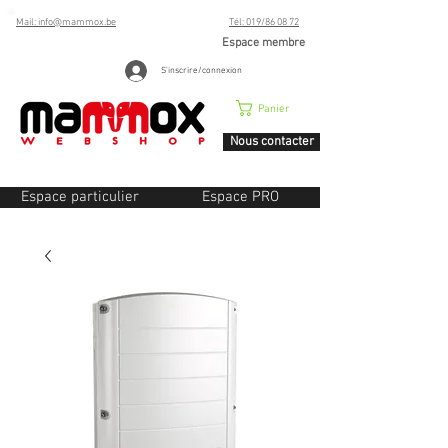
Mail: info@mammox.be
Tél: 019/86 08 72
Espace membre
S'inscrire/connexion
Panier
Nous contacter
Espace particulier
Espace PRO