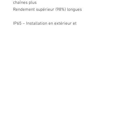
chaînes plus
Rendement supérieur (98%) longues
IP65 – Installation en extérieur et
intérieur
Supervision intégrée au niveau du
module
Gestion intelligente de l’énergie
Nous contacter
Rue de Lens-Saint-Servais 15, 4280 Hannut,
Belgique
Tél :
+32 19 86 08 72
info@mammox.be