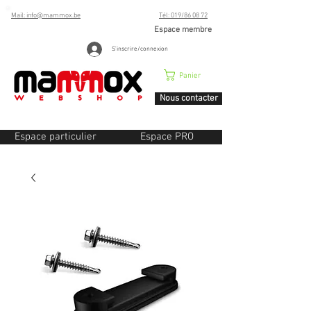
Mail: info@mammox.be
Tél: 019/86 08 72
Espace membre
S'inscrire/connexion
Panier
Nous contacter
Espace particulier
Espace PRO