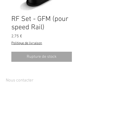
RF Set - GFM (pour
speed Rail)
Prix
2,75 €
Politique de livraison
Rupture de stock
Nous contacter
Rue de Lens-Saint-Servais 15, 4280 Hannut,
Belgique
Tél :
+32 19 86 08 72
info@mammox.be