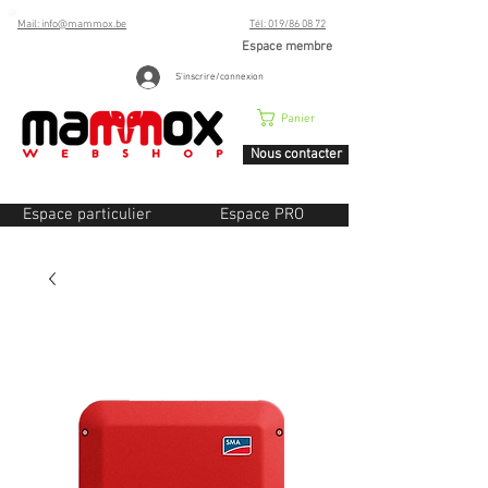
Mail: info@mammox.be
Tél: 019/86 08 72
Espace membre
S'inscrire/connexion
Panier
Nous contacter
Espace particulier
Espace PRO