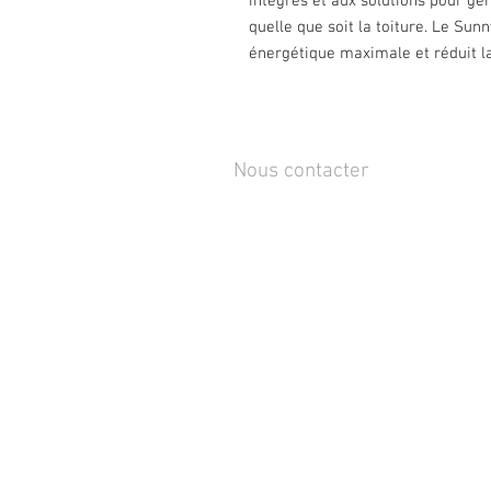
intégrés et aux solutions pour gér
quelle que soit la toiture. Le Su
énergétique maximale et réduit la 
Nous contacter
Rue de Lens-Saint-Servais 15,
4280 Hannut, Belgique
Tél :
+32 19 86 08 72
info@mammox.be