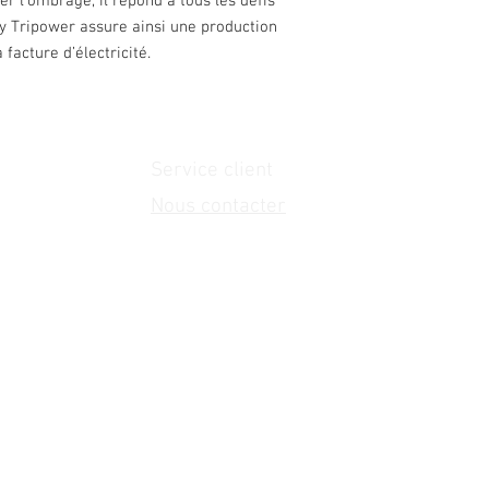
er l’ombrage, il répond à tous les défis
nny Tripower assure ainsi une production
facture d’électricité.
Service client
Nous contacter