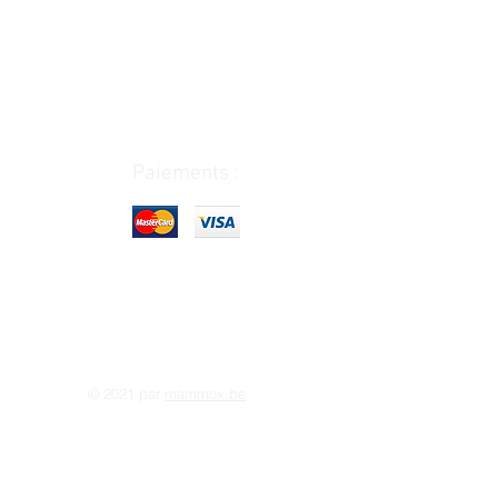
Paiements :
© 2021 par
mammox.be