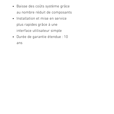
Baisse des coûts système grâce
au nombre réduit de composants
Installation et mise en service
plus rapides grâce à une
interface utilisateur simple
Durée de garantie étendue : 10
ans
Nous contacter
Rue de Lens-Saint-Servais 15, 4280 Hannut,
Belgique
Tél :
+32 19 86 08 72
info@mammox.be
Service client