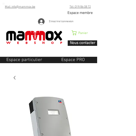
Mail: info@mammox.be
Tél: 019/86 08 72
Espace membre
S'inscrire/connexion
Panier
Nous contacter
Espace particulier
Espace PRO