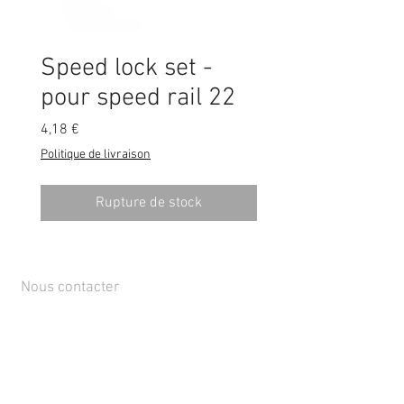
Speed lock set -
pour speed rail 22
Prix
4,18 €
Politique de livraison
Rupture de stock
Nous contacter
Rue de Lens-Saint-Servais 15, 4280 Hannut,
Belgique
Tél :
+32 19 86 08 72
info@mammox.be