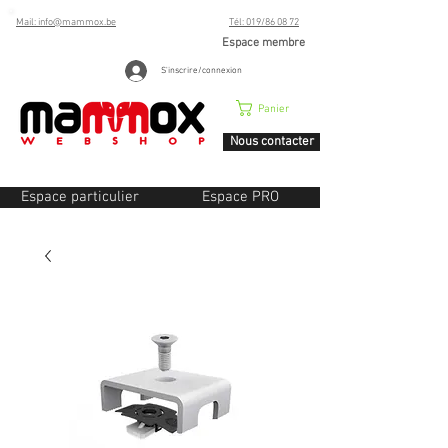
Mail: info@mammox.be
Tél: 019/86 08 72
Espace membre
S'inscrire/connexion
Panier
Nous contacter
Espace particulier
Espace PRO