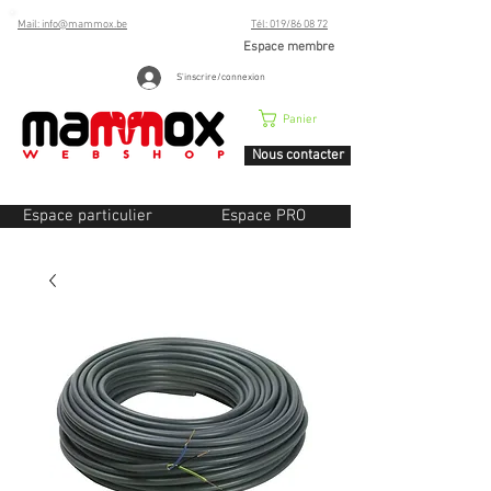
Mail: info@mammox.be
Tél: 019/86 08 72
Espace membre
S'inscrire/connexion
Panier
Nous contacter
Espace particulier
Espace PRO