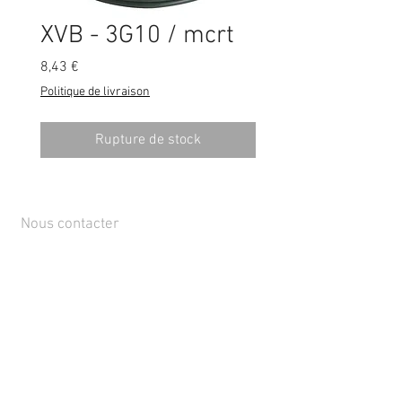
XVB - 3G10 / mcrt
Prix
8,43 €
Politique de livraison
Rupture de stock
Nous contacter
Rue de Lens-Saint-Servais 15, 4280 Hannut,
Belgique
Tél :
+32 19 86 08 72
info@mammox.be
Service client