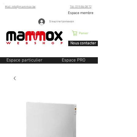
Mail: info@mammox.be
Tél: 019/86 08 72
Espace membre
S'inscrire/connexion
Panier
Nous contacter
Espace particulier
Espace PRO