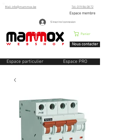
Mail: info@mammox.be
Tél: 019/86 08 72
Espace membre
S'inscrire/connexion
Panier
Nous contacter
Espace particulier
Espace PRO