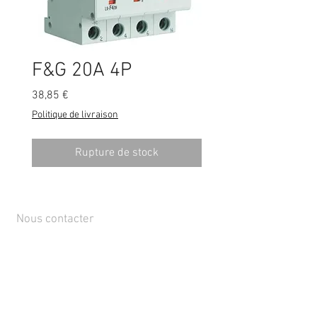
F&G 20A 4P
Prix
38,85 €
Politique de livraison
Rupture de stock
Nous contacter
Rue de Lens-Saint-Servais 15, 4280 Hannut,
Belgique
Tél :
+32 19 86 08 72
info@mammox.be