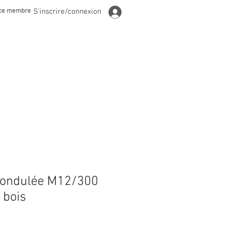
ce membre
S'inscrire/connexion
le ondulée M12/300
 bois