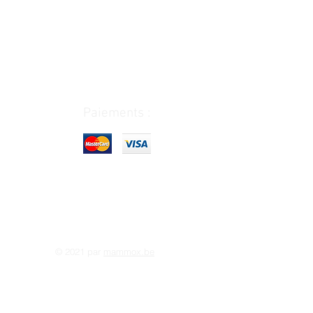
Paiements :
© 2021 par
mammox.be