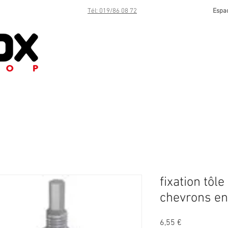
Tél: 019/86 08 72
Espa
fixation tô
chevrons en
Prix
6,55 €