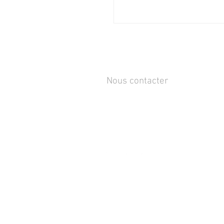
Nous contacter
Rue de Lens-Saint-Servais 15,
4280 Hannut, Belgique
Tél :
+32 19 86 08 72
info@mammox.be