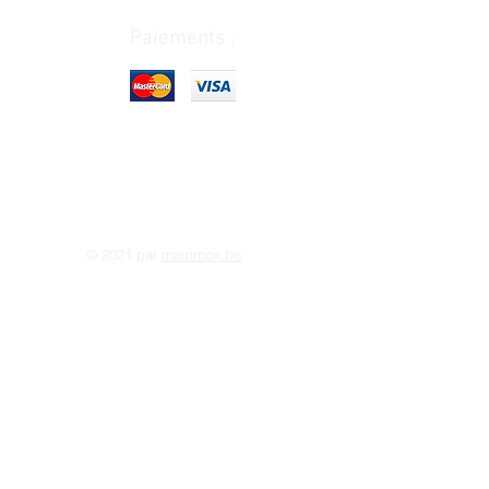
Paiements :
© 2021 par
mammox.be