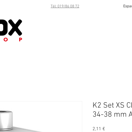
Tél: 019/86 08 72
Espa
K2 Set XS C
34-38 mm A
Prix
2,11 €