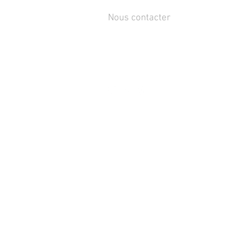
Nous contacter
Rue de Lens-Saint-Servais 15,
4280 Hannut, Belgique
Tél :
+32 19 86 08 72
info@mammox.be