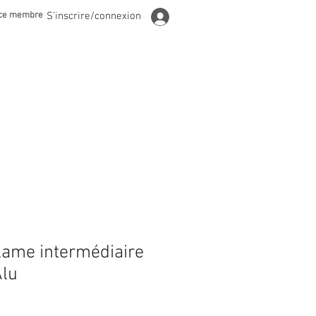
ce membre
S'inscrire/connexion
lame intermédiaire
lu