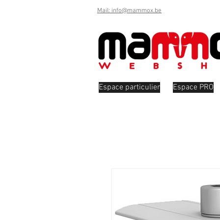
Mail: info@mammox.be
Espace particulier
Espace PRO