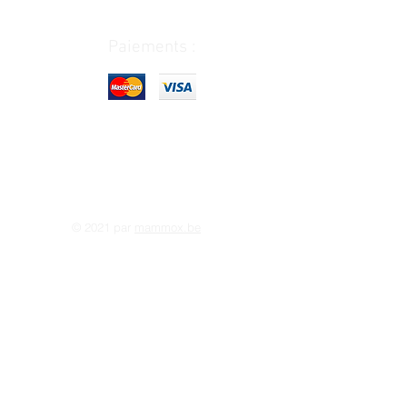
Paiements :
© 2021 par
mammox.be