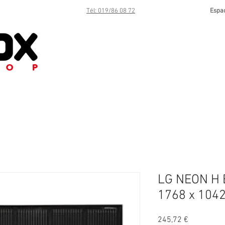
Tél: 019/86 08 72
Espa
LG NEON H
1768 x 104
Prix
245,72 €