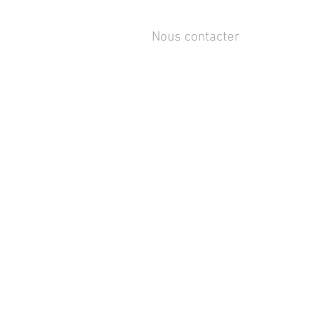
Nous contacter
Rue de Lens-Saint-Servais 15,
4280 Hannut, Belgique
Tél :
+32 19 86 08 72
info@mammox.be