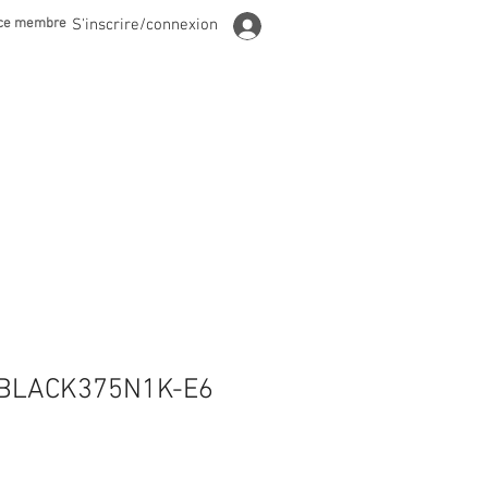
ce membre
S'inscrire/connexion
 BLACK375N1K-E6
2