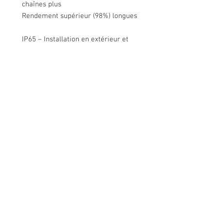
chaînes plus
Rendement supérieur (98%) longues
IP65 – Installation en extérieur et
intérieur
Supervision intégrée au niveau du
module
Gestion intelligente de l’énergie
Nous contacter
Rue de Lens-Saint-Servais 15, 4280 Hannut,
Belgique
Tél :
+32 19 86 08 72
info@mammox.be