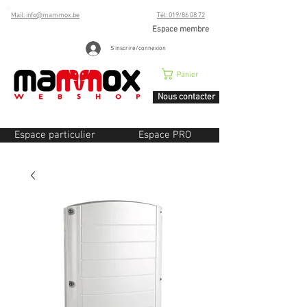
Mail: info@mammox.be
Tél: 019/86 08 72
Espace membre
S'inscrire/connexion
Panier
Nous contacter
Espace particulier
Espace PRO