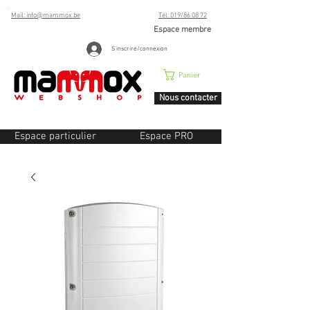
Mail: info@mammox.be
Tél: 019/86 08 72
Espace membre
S'inscrire/connexion
Panier
Nous contacter
Espace particulier
Espace PRO