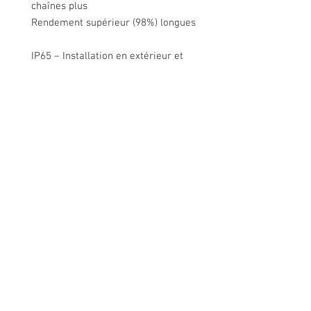
chaînes plus
Rendement supérieur (98%) longues
IP65 – Installation en extérieur et
intérieur
Supervision intégrée au niveau du
module
Gestion intelligente de l’énergie
Nous contacter
Rue de Lens-Saint-Servais 15, 4280 Hannut,
Belgique
Tél :
+32 19 86 08 72
info@mammox.be