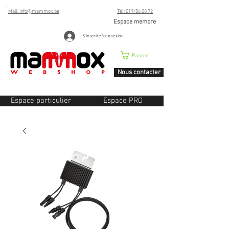
Mail: info@mammox.be
Tél: 019/86 08 72
Espace membre
S'inscrire/connexion
Panier
Nous contacter
Espace particulier
Espace PRO