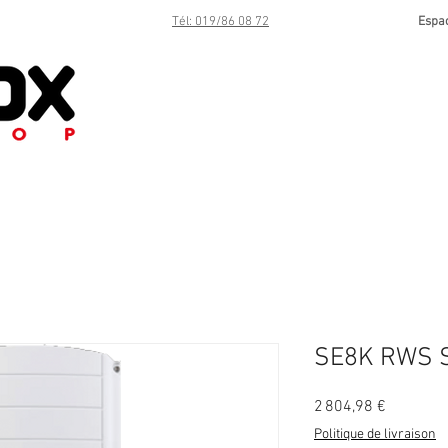
Tél: 019/86 08 72
Espa
SE8K RWS 
Prix
2 804,98 €
Politique de livraison