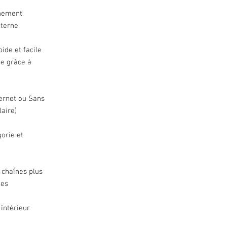
nnement
xterne
ide et facile
e grâce à
ernet ou Sans
laire)
gorie et
 chaînes plus
ues
 intérieur