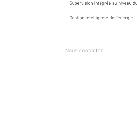
Supervision intégrée au niveau d
Gestion intelligente de l’énergie
Nous contacter
Rue de Lens-Saint-Servais 15,
4280 Hannut, Belgique
Tél :
+32 19 86 08 72
info@mammox.be