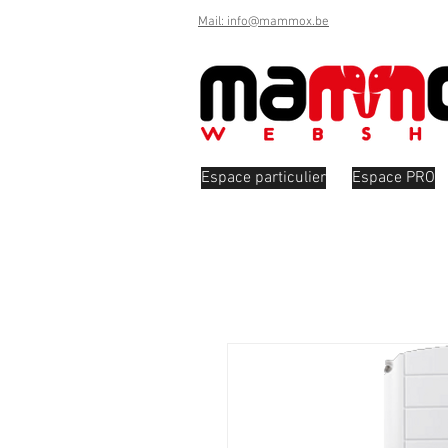
Mail: info@mammox.be
Espace particulier
Espace PRO