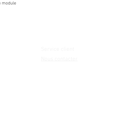
u module
Service client
Nous contacter