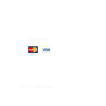
Paiements :
© 2021 par
mammox.be