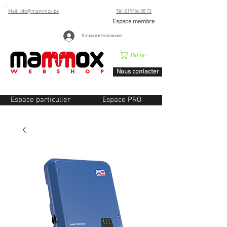
Mail: info@mammox.be
Tél: 019/86 08 72
Espace membre
S'inscrire/connexion
Panier
Nous contacter
Espace particulier
Espace PRO