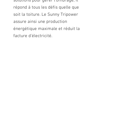
solutions pour gérer l’ombrage, il
répond à tous les défis quelle que
soit la toiture. Le Sunny Tripower
assure ainsi une production
énergétique maximale et réduit la
facture d’électricité.
Nous contacter
Rue de Lens-Saint-Servais 15, 4280 Hannut,
Belgique
Tél :
+32 19 86 08 72
info@mammox.be
Service client
Nous contacter
Paiements :