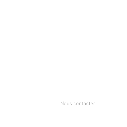
Nous contacter
Rue de Lens-Saint-Servais 15,
4280 Hannut, Belgique
Tél :
+32 19 86 08 72