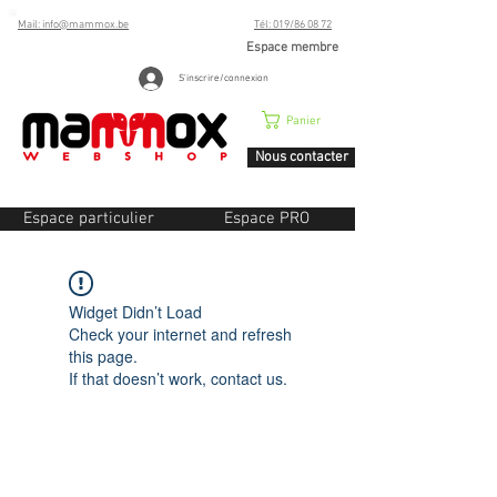
Mail: info@mammox.be
Tél: 019/86 08 72
Espace membre
S'inscrire/connexion
Panier
Nous contacter
Espace particulier
Espace PRO
Widget Didn’t Load
Check your internet and refresh
this page.
If that doesn’t work, contact us.