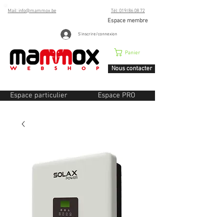
Mail: info@mammox.be
Tél: 019/86 08 72
Espace membre
S'inscrire/connexion
Panier
Nous contacter
Espace particulier
Espace PRO