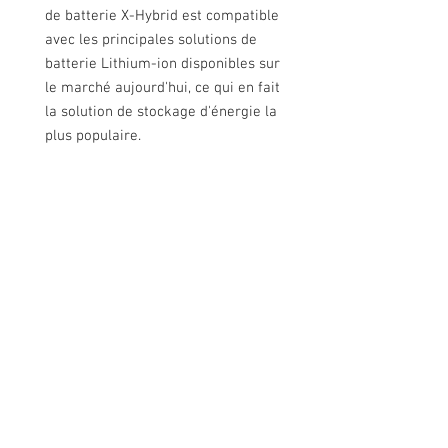
de batterie X-Hybrid est compatible
avec les principales solutions de
batterie Lithium-ion disponibles sur
le marché aujourd'hui, ce qui en fait
la solution de stockage d'énergie la
plus populaire.
Nous contacter
Rue de Lens-Saint-Servais 15, 4280 Hannut,
Belgique
Tél :
+32 19 86 08 72
info@mammox.be
Service client
Nous contacter
Paiements :