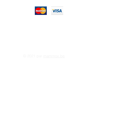
© 2021 par
mammox.be