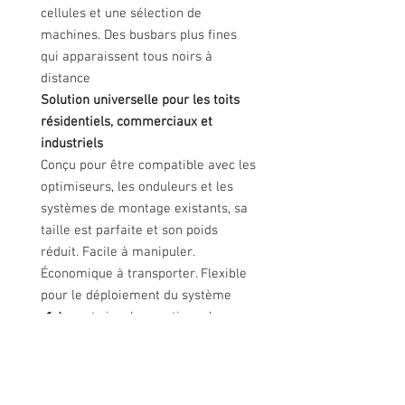
cellules et une sélection de
machines. Des busbars plus fines
qui apparaissent tous noirs à
distance
Solution universelle pour les toits
résidentiels, commerciaux et
industriels
Conçu pour être compatible avec les
optimiseurs, les onduleurs et les
systèmes de montage existants, sa
taille est parfaite et son poids
réduit. Facile à manipuler.
Économique à transporter. Flexible
pour le déploiement du système
✔
Aspect visuel exceptionnel -
Excellent contrôle de la couleur des
cellules - Des busbars plus fines
✔
Tolérences de puissance de sortie
strictement positives (+5W)