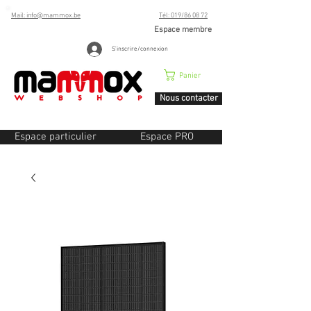
Mail: info@mammox.be
Tél: 019/86 08 72
Espace membre
S'inscrire/connexion
Panier
Nous contacter
Espace particulier
Espace PRO