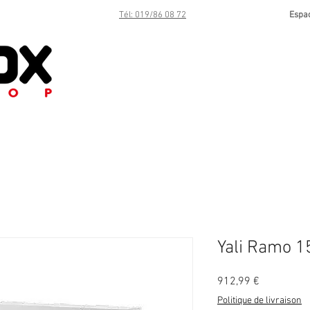
Tél: 019/86 08 72
Espa
Yali Ramo 
Prix
912,99 €
Politique de livraison