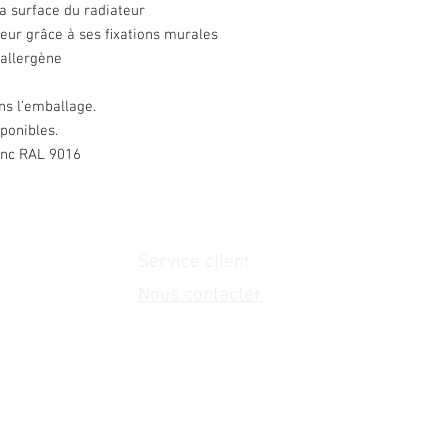
 surface du radiateur
eur grâce à ses ﬁxations murales
allergène
ns l’emballage.
ponibles.
nc RAL 9016
Service client
Nous contacter