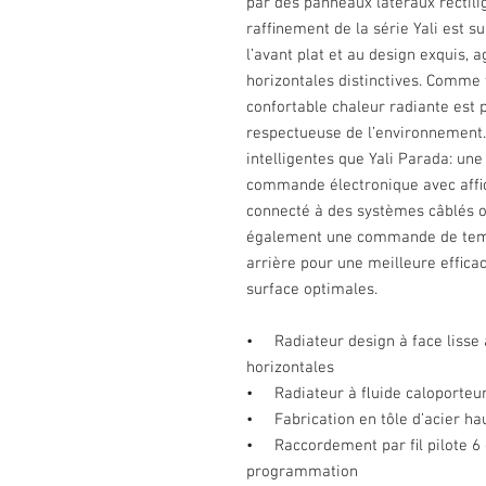
par des panneaux latéraux rectilig
rafﬁnement de la série Yali est s
l’avant plat et au design exquis, 
horizontales distinctives. Comme
confortable chaleur radiante est 
respectueuse de l’environnement
intelligentes que Yali Parada: un
commande électronique avec afﬁ
connecté à des systèmes câblés o
également une commande de temp
arrière pour une meilleure efﬁca
surface optimales.
• Radiateur design à face lisse 
horizontales
• Radiateur à ﬂuide caloporteu
• Fabrication en tôle d’acier h
• Raccordement par ﬁl pilote 6 
programmation