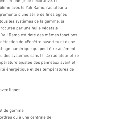
nes et une grille décorative. Le
ublimé avec le Yali Ramo, radiateur à
agrémenté d’une série de ﬁnes lignes
 tous les systèmes de la gamme, la
procurée par une huile végétale
. Yali Ramo est doté des mêmes fonctions
e détection de «Fenêtre ouverte» et d’une
chage numérique qui peut être aisément
u des systèmes sans ﬁl. Ce radiateur offre
érature ajustée des panneaux avant et
cité énergétique et des températures de
avec lignes
r
aut de gamme
ordres ou à une centrale de